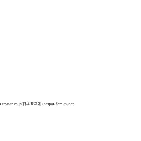
n
amazon.co.jp(日本亚马逊) coupon
6pm coupon