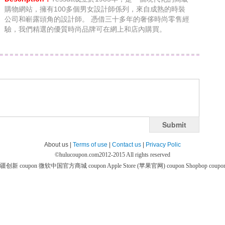
購物網站，擁有100多個男女設計師係列，來自成熟的時裝
公司和嶄露頭角的設計師。 憑借三十多年的奢侈時尚零售經
驗，我們精選的優質時尚品牌可在網上和店內購買。
Submit
About us |
Terms of use
|
Contact us
|
Privacy Polic
©
hulucoupon.com
2012-2015 All rights reserved
疆创新 coupon
微软中国官方商城 coupon
Apple Store (苹果官网) coupon
Shopbop coupo