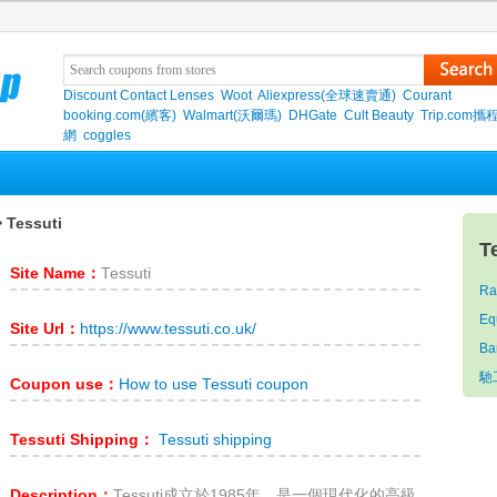
Discount Contact Lenses
Woot
Aliexpress(全球速賣通)
Courant
booking.com(繽客)
Walmart(沃爾瑪)
DHGate
Cult Beauty
Trip.com
網
coggles
 Tessuti
T
Site Name：
Tessuti
Ra
Eq
Site Url：
https://www.tessuti.co.uk/
Ba
馳
Coupon use：
How to use Tessuti coupon
Tessuti Shipping：
Tessuti shipping
Description：
Tessuti成立於1985年，是一個現代化的高級