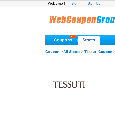
Welcome！
Sign In
Sign Up
Coupons
Stores
|
Coupon
>
All Stores
>
Tessuti Coupon
>