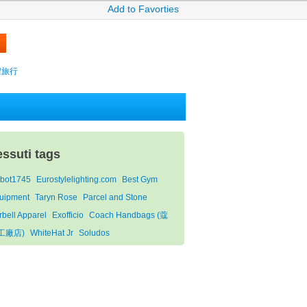
Add to Favorties
攜程旅行
essuti tags
bot1745
Eurostylelighting.com
Best Gym
uipment
Taryn Rose
Parcel and Stone
rbell Apparel
Exofficio
Coach Handbags (蔻
工廠店)
WhiteHat Jr
Soludos