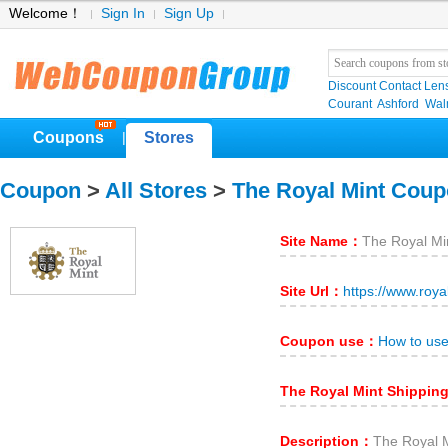
Welcome！
Sign In
Sign Up
Discount Contact Len
Courant
Ashford
Wal
Coupons
Stores
|
Coupon
>
All Stores
>
The Royal Mint Cou
Site Name：
The Royal Mi
Site Url：
https://www.roy
Coupon use：
How to use
The Royal Mint Shippin
Description：
The Roy