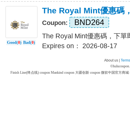
The Royal Mint優
BND264
Coupon:
The Royal Mint優惠碼，
Good(
0
)
Bad(
0
)
Expires on： 2026-08-17
About us |
Terms
©
hulucoupon
Finish Line(终点线) coupon
Mankind coupon
大疆创新 coupon
微软中国官方商城 co