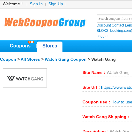
Welcome！
Sign In
Sign Up
Discount Contact Len
BLOKS
booking.co
coggles
Coupons
Stores
|
Coupon
>
All Stores
>
Watch Gang Coupon
> Watch Gang
Site Name：
Watch Gang
Site Url：
https://www.wa
Coupon use：
How to us
Watch Gang Shipping：
Description：
Watch 