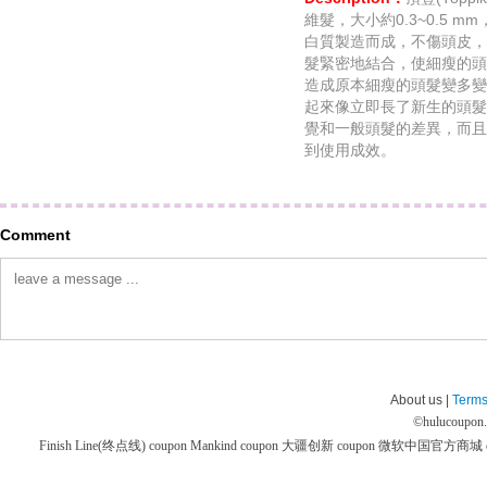
維髮，大小約0.3~0.5 mm
白質製造而成，不傷頭皮，
髮緊密地結合，使細瘦的頭
造成原本細瘦的頭髮變多變
起來像立即長了新生的頭髮
覺和一般頭髮的差異，而且
到使用成效。
Comment
About us |
Terms
©
hulucoupon
Finish Line(终点线) coupon
Mankind coupon
大疆创新 coupon
微软中国官方商城 co