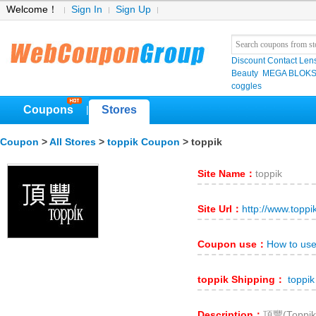
Welcome！
Sign In
Sign Up
Discount Contact Len
Beauty
MEGA BLOK
coggles
Coupons
Stores
|
Coupon
>
All Stores
>
toppik Coupon
> toppik
Site Name：
toppik
Site Url：
http://www.topp
Coupon use：
How to use
toppik Shipping：
toppik
Description：
頂豐(Top