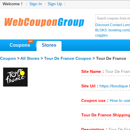
Welcome！
Sign In
Sign Up
Discount Contact Len
BLOKS
booking.co
coggles
Coupons
Stores
|
Coupon
>
All Stores
>
Tour De France Coupon
> Tour De France
Site Name：
Tour De Fran
Site Url：
https://boutique.
Coupon use：
How to us
Tour De France Shippi
Description：
Tour De Fr