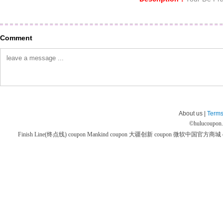
Comment
About us |
Terms
©
hulucoupon
Finish Line(终点线) coupon
Mankind coupon
大疆创新 coupon
微软中国官方商城 co