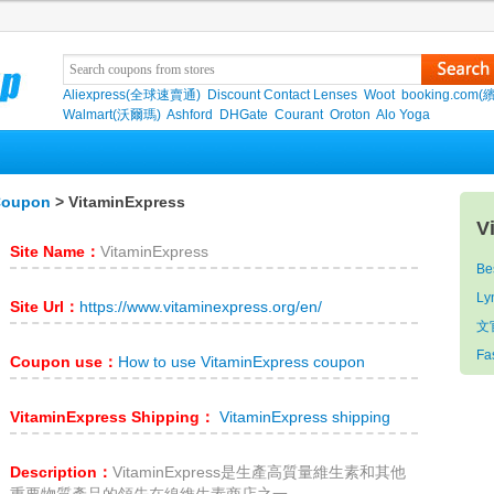
Aliexpress(全球速賣通)
Discount Contact Lenses
Woot
booking.com(
Walmart(沃爾瑪)
Ashford
DHGate
Courant
Oroton
Alo Yoga
Coupon
> VitaminExpress
V
Site Name：
VitaminExpress
Be
Ly
Site Url：
https://www.vitaminexpress.org/en/
文
Fa
Coupon use：
How to use VitaminExpress coupon
VitaminExpress Shipping：
VitaminExpress shipping
Description：
VitaminExpress是生產高質量維生素和其他