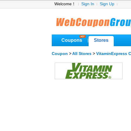
Welcome！
Sign In
Sign Up
Coupons
Stores
|
Coupon
>
All Stores
>
VitaminExpress 