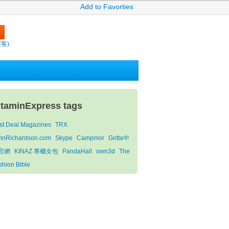
Add to Favorties
繽客)
itaminExpress tags
st Deal Magazines
TRX
nnRichardson.com
Skype
Campmor
Gotta中
官網
KINAZ 專櫃女包
PandaHall
own3d
The
shion Bible