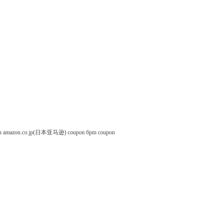
n
amazon.co.jp(日本亚马逊) coupon
6pm coupon