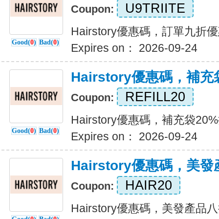
U9TRIITE
Coupon:
Hairstory優惠碼，訂單九折
Good(
0
)
Bad(
0
)
Expires on： 2026-09-24
Hairstory優惠碼，補
REFILL20
Coupon:
Hairstory優惠碼，補充袋20
Good(
0
)
Bad(
0
)
Expires on： 2026-09-24
Hairstory優惠碼，
HAIR20
Coupon:
Hairstory優惠碼，美發產品