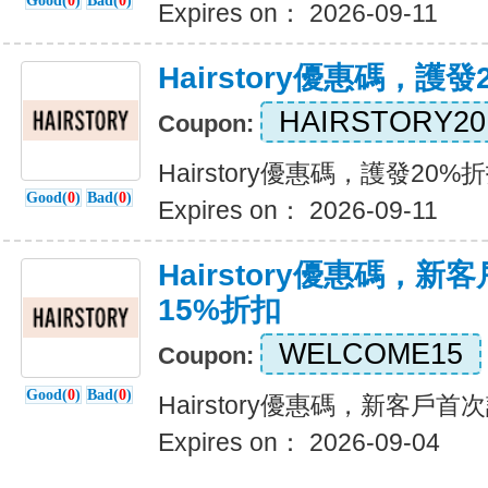
Good(
0
)
Bad(
0
)
Expires on： 2026-09-11
Hairstory優惠碼，護
HAIRSTORY20
Coupon:
Hairstory優惠碼，護發20%
Good(
0
)
Bad(
0
)
Expires on： 2026-09-11
Hairstory優惠碼，
15%折扣
WELCOME15
Coupon:
Good(
0
)
Bad(
0
)
Hairstory優惠碼，新客戶
Expires on： 2026-09-04