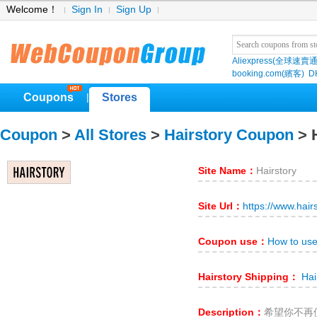
Welcome！
Sign In
Sign Up
Aliexpress(全球速賣通
booking.com(繽客)
D
Coupons
Stores
|
Coupon
>
All Stores
>
Hairstory Coupon
> H
Site Name：
Hairstory
Site Url：
https://www.hair
Coupon use：
How to use
Hairstory Shipping：
Hai
Description：
希望你不再