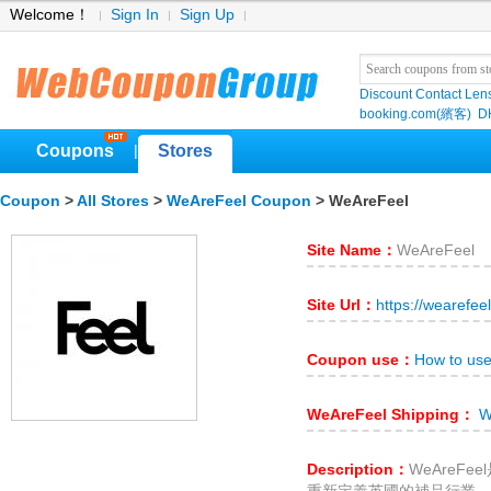
Welcome！
Sign In
Sign Up
Discount Contact Len
booking.com(繽客)
D
Coupons
Stores
|
Coupon
>
All Stores
>
WeAreFeel Coupon
> WeAreFeel
Site Name：
WeAreFeel
Site Url：
https://wearefee
Coupon use：
How to us
WeAreFeel Shipping：
We
Description：
WeAreF