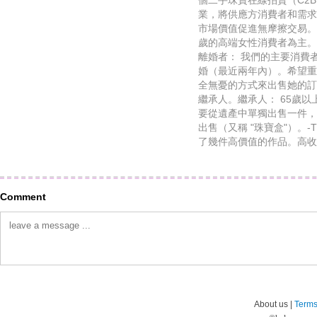
個二手珠寶在線拍賣（C2
業，將供應方消費者和需求
市場價值促進無摩擦交易。消
歲的高端女性消費者為主。
離婚者： 我們的主要消費者!
婚（最近兩年內）。希望重
全無憂的方式來出售她的訂
繼承人。繼承人： 65歲
要從遺產中單獨出售一件，
出售（又稱 "珠寶盒"）。-Th
了幾件高價值的作品。高收
Comment
About us |
Terms