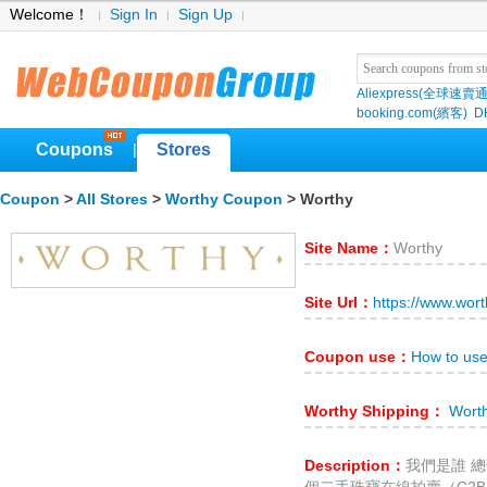
Welcome！
Sign In
Sign Up
Aliexpress(全球速賣通
booking.com(繽客)
D
Coupons
Stores
|
Coupon
>
All Stores
>
Worthy Coupon
> Worthy
Site Name：
Worthy
Site Url：
https://www.wor
Coupon use：
How to us
Worthy Shipping：
Worth
Description：
我們是誰 總