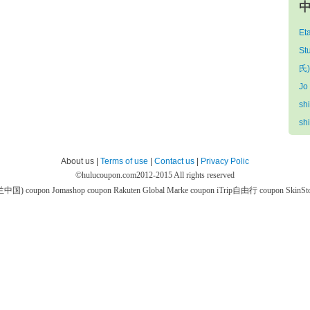
中
Et
St
氏)
Jo
sh
sh
About us |
Terms of use
|
Contact us
|
Privacy Polic
©
hulucoupon.com
2012-2015 All rights reserved
芙兰中国) coupon
Jomashop coupon
Rakuten Global Marke coupon
iTrip自由行 coupon
SkinS