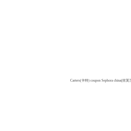
Carters(卡特) coupon
Sephora china(丝