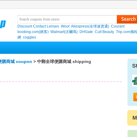
Discount Contact Lenses
Woot
Aliexpress(全球速賣通)
Courant
booking.com(繽客)
Walmart(沃爾瑪)
DHGate
Cult Beauty
Trip.com
網
coggles
購商城 coupon
> 中郵全球便購商城 shipping
S
M