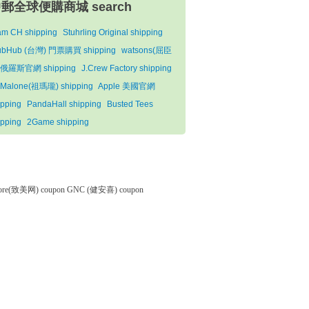
郵全球便購商城 search
am CH shipping
Stuhrling Original shipping
ubHub (台灣) 門票購買 shipping
watsons(屈臣
俄羅斯官網 shipping
J.Crew Factory shipping
 Malone(祖瑪瓏) shipping
Apple 美國官網
ipping
PandaHall shipping
Busted Tees
ipping
2Game shipping
tore(致美网) coupon
GNC (健安喜) coupon