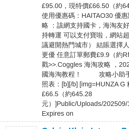
£95.00，現特價£66.50（約6
使用優惠碼：HAITAO30 
略 ：該網支持國卡，海淘友
持轉運 可以支付寶啦，網站超
議避開熱門城市） 結賬選擇
更優 任意訂單郵費£9.9（約R
戳>>.Coggles 海淘攻略 ，2
國海淘教程！ 攻略小助手
照表：[b][/b] [img=HUNZ
£66.5（約645.28
元）]Public/Uploads/202509/
Expires on