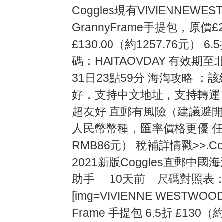
Coggles現有VIVIENNEW
GrannyFrame手提包，原價£
£130.00（約1257.76元）
碼：HAITAOVDAY 有效期至
31日23點59分 海淘攻略 
好，支持中文地址，支持轉運
超友好 直郵有風險（建議避開
人民幣幣種，匯率價格更優 任
RMB86元） 稅補詳情戳>>.Co
2021新版Coggles直郵
助手 10天前 尺碼對照表：[b]
[img=VIVIENNE WESTWOO
Frame 手提包 6.5折 £130（約