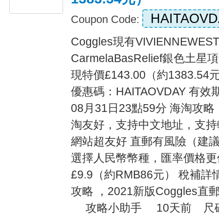
HAITAOVD
Coupon Code:
Coggles現有VIVIENNEW
CarmelaBasRelief銀色土
現特價£143.00（約1383.5
優惠碼：HAITAOVDAY 有
08月31日23點59分 海淘攻
淘友好，支持中文地址，支持
網站超友好 直郵有風險（建議
選擇人民幣幣種，匯率價格更
£9.9（約RMB86元） 稅補詳情戳
攻略 ，2021新版Coggle
攻略小助手 10天前 尺碼對照