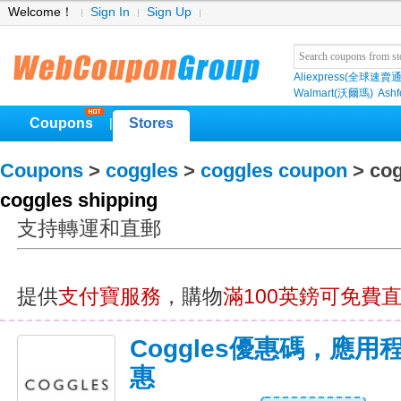
Welcome！
Sign In
Sign Up
Aliexpress(全球速賣通
Walmart(沃爾瑪)
Ashf
Coupons
Stores
|
Coupons
>
coggles
>
coggles coupon
> cog
coggles shipping
支持轉運和直郵
提供
支付寶服務
，購物
滿100英鎊可免費
Coggles優惠碼，應
惠