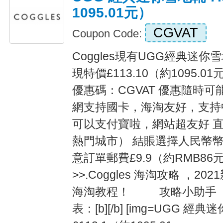
1095.01元）
CGVAT
Coupon Code:
Coggles現有UGG經典迷你雪
現特價£113.10（約1095.0
優惠碼：CGVAT 優惠隨時可
網支持國卡，海淘友好，支持
可以支付寶啦，網站超友好 
熱門城市） 結賬選擇人民幣幣
意訂單郵費£9.9（約RMB86
>>.Coggles 海淘攻略 ，20
海淘教程！ 攻略小助手 
表：[b][/b] [img=UGG 經典