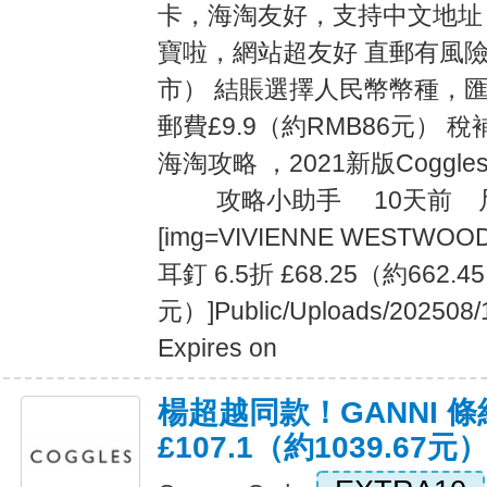
卡，海淘友好，支持中文地址
寶啦，網站超友好 直郵有風
市） 結賬選擇人民幣幣種，匯
郵費£9.9（約RMB86元） 稅補
海淘攻略 ，2021新版Cogg
攻略小助手 10天前 尺碼對
[img=VIVIENNE WESTWOO
耳釘 6.5折 £68.25（約662.45
元）]Public/Uploads/202508/
Expires on
楊超越同款！GANNI 條
£107.1（約1039.67元