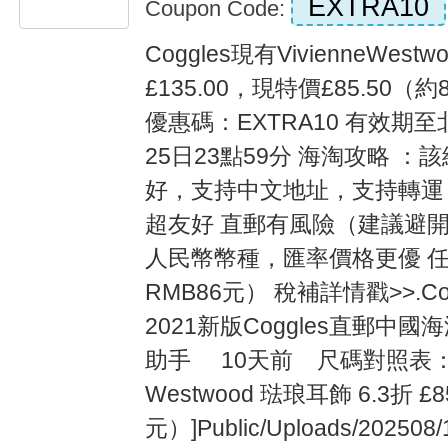
EXTRA10
Coupon Code:
Coggles現有VivienneWe
£135.00，現特價£85.50（約
優惠碼：EXTRA10 有效期至
25日23點59分 海淘攻略 
好，支持中文地址，支持轉運
超友好 直郵有風險（建議避開
人民幣幣種，匯率價格更優 任
RMB86元） 稅補詳情戳>>.Co
2021新版Coggles直郵
助手 10天前 尺碼對照表：[b][/b
Westwood 琺琅耳飾 6.3折 £8
元）]Public/Uploads/202508/