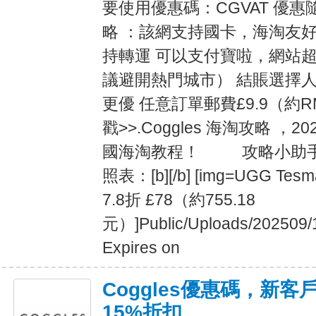
要使用優惠碼：CGVAT 優惠
略 ：該網支持國卡，海淘友
持轉運 可以支付寶啦，網站超
議避開熱門城市） 結賬選擇
更優 任意訂單郵費£9.9（約R
戳>>.Coggles 海淘攻略 ，2
國海淘教程！ 攻略小助手
照表：[b][/b] [img=UGG 
7.8折 £78（約755.18
元）]Public/Uploads/202509/
Expires on
Coggles優惠碼，新
15%折扣