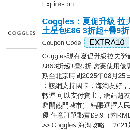
Expires on
Coggles：夏促升級 
土星包£86 3折起+疊9折
EXTRA10
Coupon Code:
Coggles現有夏促升級拉夫勞
£863折起+疊9折 需要使用優惠
期至北京時間2025年08月25
：該網支持國卡，海淘友好，
轉運 可以支付寶啦，網站超友
避開熱門城市） 結賬選擇人
優 任意訂單郵費£9.9（約RM
>>.Coggles 海淘攻略 ，20