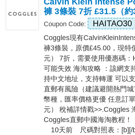
Calvin Klein Intens
褲 3條裝 7折 £31.5（約
HAITAO30
Coupon Code:
Coggles現有CalvinKleinIn
褲3條裝，原價£45.00，現特價£
元） 7折，需要使用優惠碼：HA
可能失效 海淘攻略 ：該網支
持中文地址，支持轉運 可以
直郵有風險（建議避開熱門城
幣種，匯率價格更優 任意訂單郵
元） 稅補詳情戳>>.Coggles
Coggles直郵中國海淘教
10天前 尺碼對照表：[b][/b] [i