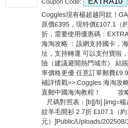
EXTRA10
Coupon Code:
Coggles現有楊超越同款！G
原價£395，現特價£107.1（約
折，需要使用優惠碼：EXTRA
海淘攻略 ：該網支持國卡，
址，支持轉運 可以支付寶啦，
險（建議避開熱門城市） 結
率價格更優 任意訂單郵費£9.9
補詳情戳>>.Coggles 海淘攻略
直郵中國海淘教程！ 攻略
尺碼對照表：[b][/b] [img
紋羊毛開衫 2.7折 £107.1（約1
元）]Public/Uploads/202508/