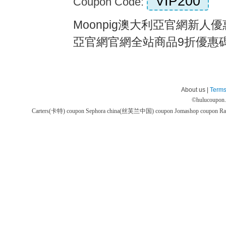
VIP200
Coupon Code:
Moonpig澳大利亞官網新人優惠
亞官網官網全站商品9折優惠碼 Ex
About us |
Terms
©
hulucoupon
Carters(卡特) coupon
Sephora china(丝芙兰中国) coupon
Jomashop coupon
Ra