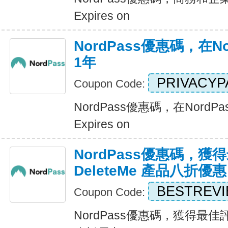
Expires on
NordPass優惠碼，在N
1年
PRIVACYP
Coupon Code:
NordPass優惠碼，在NordP
Expires on
NordPass優惠碼，獲
DeleteMe 產品八折優惠
BESTREVI
Coupon Code:
NordPass優惠碼，獲得最佳評論