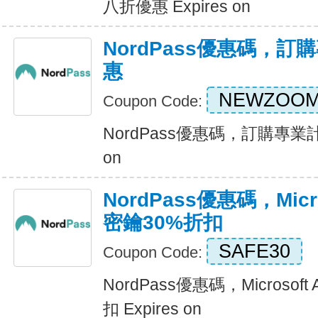
八折優惠 Expires on
NordPass優惠碼，
惠
NEWZOOM
Coupon Code:
NordPass優惠碼，訂購專業計
on
NordPass優惠碼，Micro
密鑰30%折扣
SAFE30
Coupon Code:
NordPass優惠碼，Microsoft
扣 Expires on