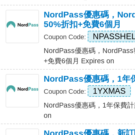
NordPass優惠碼，No
50%折扣+免費6個月
NPASSHE
Coupon Code:
NordPass優惠碼，NordPa
+免費6個月 Expires on
NordPass優惠碼，1
1YXMAS
Coupon Code:
NordPass優惠碼，1年保費計劃
on
NordPass優惠碼，新