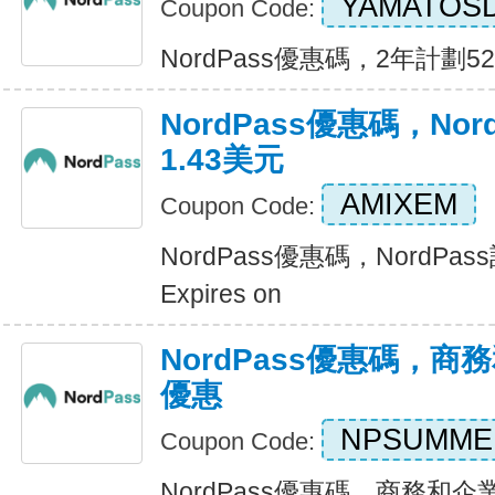
YAMATOS
Coupon Code:
NordPass優惠碼，2年計劃52%
NordPass優惠碼，No
1.43美元
AMIXEM
Coupon Code:
NordPass優惠碼，NordPa
Expires on
NordPass優惠碼，
優惠
NPSUMME
Coupon Code:
NordPass優惠碼，商務和