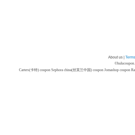
About us |
Terms
©
hulucoupon
Carters(卡特) coupon
Sephora china(丝芙兰中国) coupon
Jomashop coupon
Ra