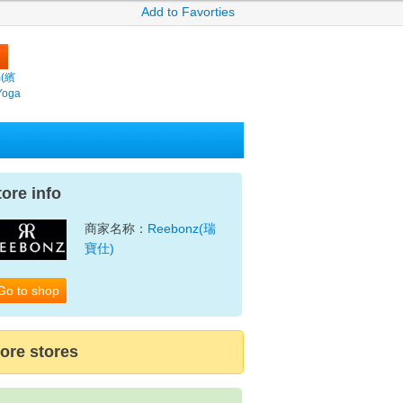
Add to Favorties
m(繽
Yoga
tore info
商家名称：
Reebonz(瑞
寶仕)
Go to shop
ore stores