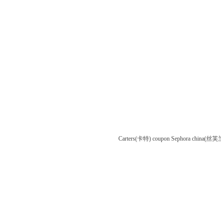
Carters(卡特) coupon
Sephora china(丝