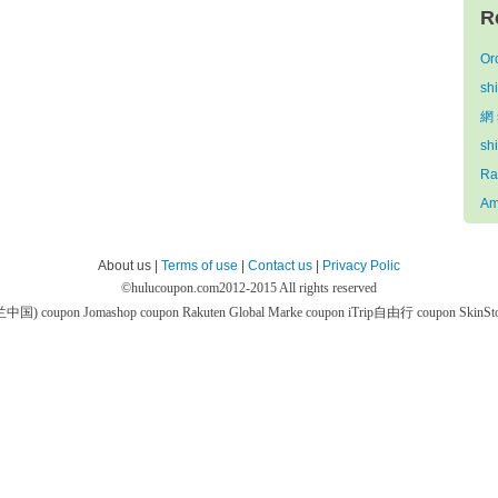
R
Or
sh
網 
sh
Ra
Am
About us |
Terms of use
|
Contact us
|
Privacy Polic
©
hulucoupon.com
2012-2015 All rights reserved
芙兰中国) coupon
Jomashop coupon
Rakuten Global Marke coupon
iTrip自由行 coupon
SkinS