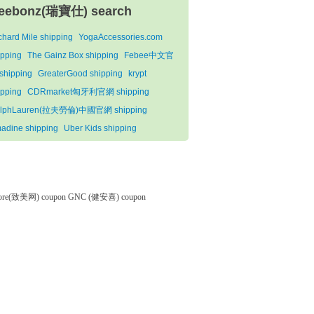
eebonz(瑞寶仕) search
chard Mile shipping
YogaAccessories.com
ipping
The Gainz Box shipping
Febee中文官
shipping
GreaterGood shipping
krypt
ipping
CDRmarket匈牙利官網 shipping
lphLauren(拉夫勞倫)中國官網 shipping
adine shipping
Uber Kids shipping
tore(致美网) coupon
GNC (健安喜) coupon