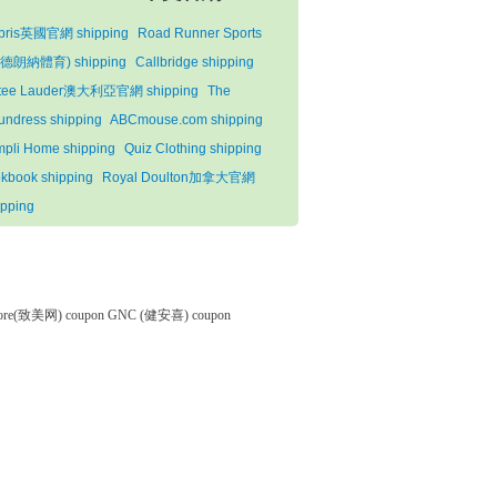
ibris英國官網 shipping
Road Runner Sports
德朗納體育) shipping
Callbridge shipping
tee Lauder澳大利亞官網 shipping
The
undress shipping
ABCmouse.com shipping
mpli Home shipping
Quiz Clothing shipping
okbook shipping
Royal Doulton加拿大官網
ipping
tore(致美网) coupon
GNC (健安喜) coupon