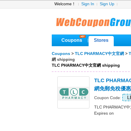
Welcome！
Sign In
Sign Up
Coupons
Stores
|
Coupons
>
TLC PHARMACY中文官網
>
網 shipping
TLC PHARMACY中文官網 shipping
TLC PHARM
網免郵免稅優惠
L
Coupon Code:
TLC PHARMAC
Expires on