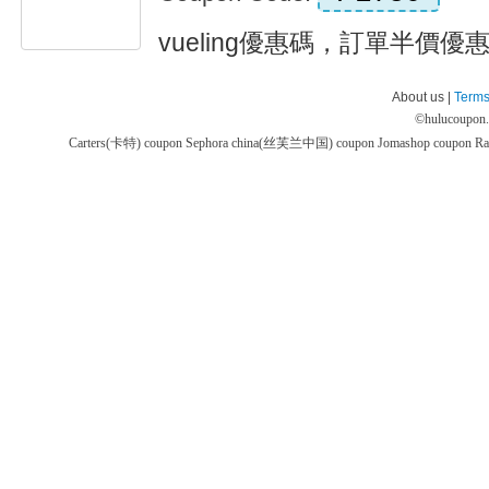
vueling優惠碼，訂單半價優惠 Ex
About us |
Terms
©
hulucoupon
Carters(卡特) coupon
Sephora china(丝芙兰中国) coupon
Jomashop coupon
Ra