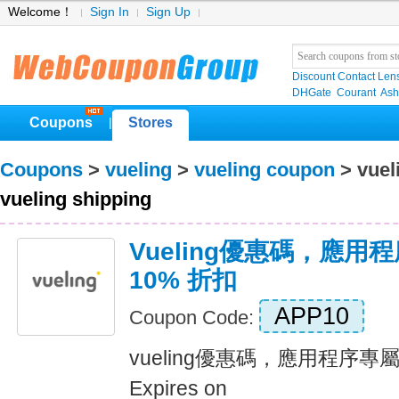
Welcome！
Sign In
Sign Up
Discount Contact Len
DHGate
Courant
Ash
Coupons
Stores
|
Coupons
>
vueling
>
vueling coupon
> vuel
vueling shipping
Vueling優惠碼，應
10% 折扣
APP10
Coupon Code:
vueling優惠碼，應用程序專
Expires on