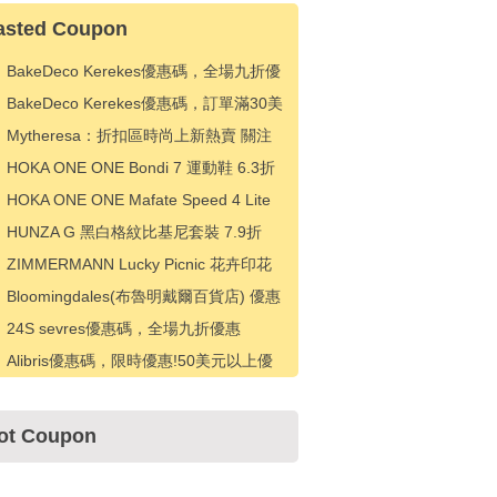
asted Coupon
BakeDeco Kerekes優惠碼，全場九折優
惠
BakeDeco Kerekes優惠碼，訂單滿30美
元立減5美元
Mytheresa：折扣區時尚上新熱賣 關注
TOTEME、ZIMMERMAN 等 享額外9折
HOKA ONE ONE Bondi 7 運動鞋 6.3折
HK$828（約714.81元）
HOKA ONE ONE Mafate Speed 4 Lite
紫色運動鞋 6.3折 HK$918（約792.51
HUNZA G 黑白格紋比基尼套裝 7.9折
元）
HK$1089（約938.61元）
ZIMMERMANN Lucky Picnic 花卉印花
連衣裙 6.3折 HK$4806（約4142.29
Bloomingdales(布魯明戴爾百貨店) 優惠
元）
碼，下次購買可享受 15% 折扣
24S sevres優惠碼，全場九折優惠
Alibris優惠碼，限時優惠!50美元以上優
惠5美元
ot Coupon