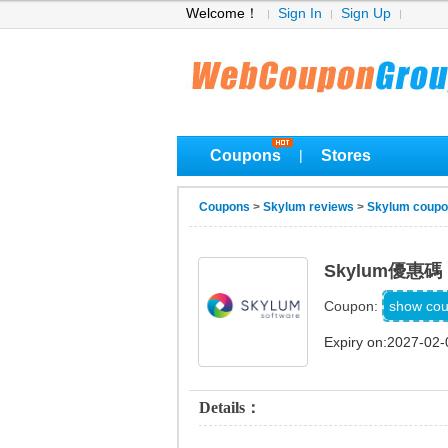
Welcome！
Sign In
Sign Up
Coupons
Stores
|
Coupons
>
Skylum reviews
>
Skylum coup
Skylum優惠
M
show co
Coupon:
Expiry on:2027-02-
Details：