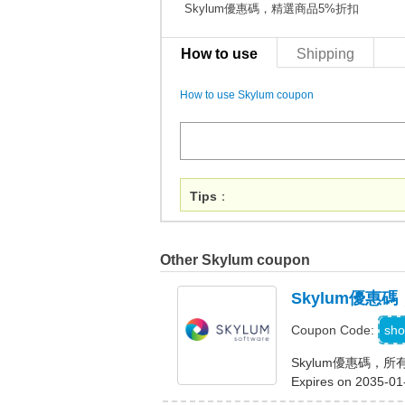
Skylum優惠碼，精選商品5%折扣
How to use
Shipping
How to use Skylum coupon
Tips
：
Other Skylum coupon
Skylum優惠
sho
Coupon Code:
Skylum優惠碼，
Expires on 2035-01