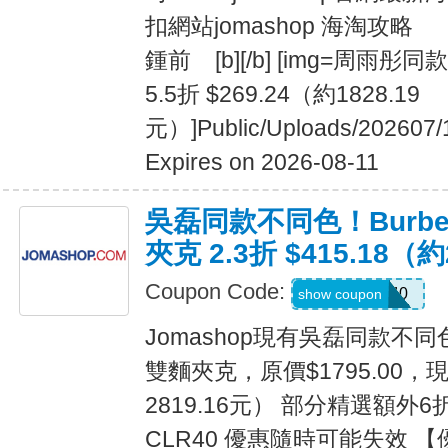
扣網站jomashop 海淘
鍾前 [b][/b] [img=周雨彤同
5.5折 $269.24（約1828.19
元）]Public/Uploads/202607/
Expires on 2026-08-11
吳磊同款不同色！Burbe
夾克 2.3折 $415.18（約
Coupon Code:
CLR40
show coupon
Jomashop現有吳磊同款不同色
雙麵夾克，原價$1795.00，現
2819.16元） 部分精選額
CLR40 優惠隨時可能失效 