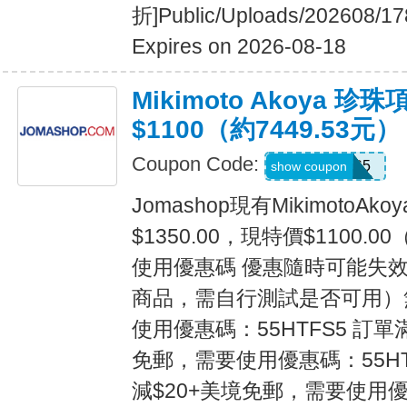
折]Public/Uploads/202608/17
Expires on 2026-08-18
Mikimoto Akoya 珍珠
$1100（約7449.53元）
Coupon Code:
55HTFS5
show coupon
Jomashop現有MikimotoA
$1350.00，現特價$1100.00
使用優惠碼 優惠隨時可能失效
商品，需自行測試是否可用）
使用優惠碼：55HTFS5 訂單滿
免郵，需要使用優惠碼：55HTF
減$20+美境免郵，需要使用優惠