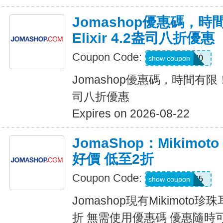
Jomashop優惠碼，時間
Elixir 4.2盎司八折優惠
Coupon Code:
JPG20
show coupon
Jomashop優惠碼，時間有限！Le M
司八折優惠
Expires on 2026-08-22
JomaShop：Mikimo
好價 低至2折
Coupon Code:
55HTFS5
show coupon
Jomashop現有Mikimot
折 無需使用優惠碼 優惠隨時