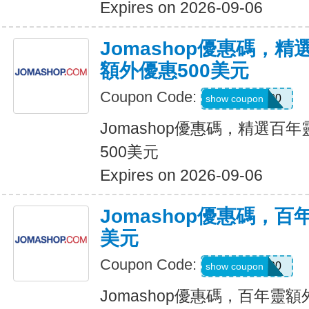
Expires on 2026-09-06
Jomashop優惠碼，
額外優惠500美元
Coupon Code:
BTL500
show coupon
Jomashop優惠碼，精選百
500美元
Expires on 2026-09-06
Jomashop優惠碼，百
美元
Coupon Code:
DAD100
show coupon
Jomashop優惠碼，百年靈額