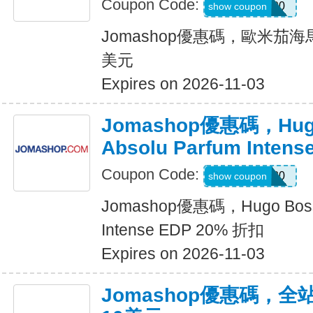
Coupon Code:
OMW200
show coupon
Jomashop優惠碼，歐米茄海
美元
Expires on 2026-11-03
Jomashop優惠碼，Hug
Absolu Parfum Inten
Coupon Code:
FRAG20
show coupon
Jomashop優惠碼，Hugo Boss 
Intense EDP 20% 折扣
Expires on 2026-11-03
Jomashop優惠碼，全