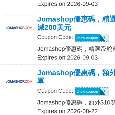
Expires on 2026-09-03
Jomashop優惠碼，
減200美元
Coupon Code:
TUDW200
show coupon
Jomashop優惠碼，精選帝
Expires on 2026-09-03
Jomashop優惠碼，額外
單
Coupon Code:
CART10
show coupon
Jomashop優惠碼，額外$10
Expires on 2026-08-22