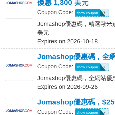
優惠 1,300 美元
Coupon Code:
OME1300
show coupon
Jomashop優惠碼，精選歐米
美元
Expires on 2026-10-18
Jomashop優惠碼，全
Coupon Code:
save10ga
show coupon
Jomashop優惠碼，全網站優
Expires on 2026-09-26
Jomashop優惠碼，$2
Coupon Code:
USA25
show coupon