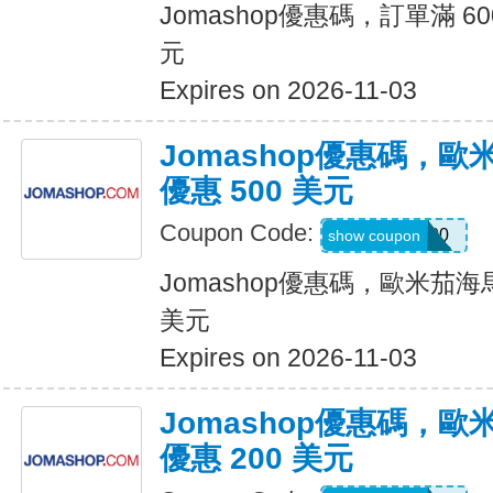
Jomashop優惠碼，訂單滿 60
元
Expires on 2026-11-03
Jomashop優惠碼，
優惠 500 美元
Coupon Code:
OME500
show coupon
Jomashop優惠碼，歐米茄海
美元
Expires on 2026-11-03
Jomashop優惠碼，
優惠 200 美元