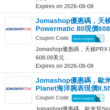
Expires on 2026-08-08
Jomashop優惠碼，天梭
Powermatic 80現價60
Coupon Code:
Show Code
show coupon
Jomashop優惠碼，天梭PRX Po
608.09美元
Expires on 2026-08-08
Jomashop優惠碼，歐米茄
Planet海洋腕表現價8,5
Coupon Code:
Show Code
show coupon
Jomashop優惠碼，歐米茄Seam