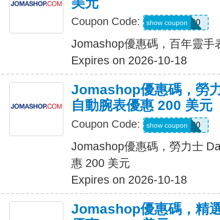
美元
Coupon Code:
BTAB800
show coupon
Jomashop優惠碼，百年靈手表
Expires on 2026-10-18
Jomashop優惠碼，勞力士 
自動腕表優惠 200 美元
Coupon Code:
ROLX200
show coupon
Jomashop優惠碼，勞力士 Dat
惠 200 美元
Expires on 2026-10-18
Jomashop優惠碼，