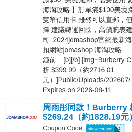
海淘攻略 】訂單滿$100美境
雙幣信用卡 雖然可以直郵，
擇 建議轉運回國，高價腕表
司 .2024jomashop官網
扣網站jomashop 海淘
鍾前 [b][/b] [img=Burberr
折 $399.99（約2716.01
元）]Public/Uploads/202607/1
Expires on 2026-08-11
周雨彤同款！Burberry 
$269.24（約1828.19元
Coupon Code:
CLR40
show coupon