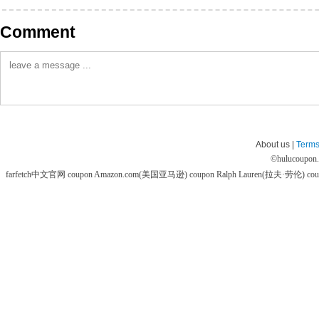
Comment
About us |
Terms
©
hulucoupon
farfetch中文官网 coupon
Amazon.com(美国亚马逊) coupon
Ralph Lauren(拉夫·劳伦) co