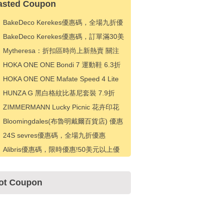
asted Coupon
BakeDeco Kerekes優惠碼，全場九折優
惠
BakeDeco Kerekes優惠碼，訂單滿30美
元立減5美元
Mytheresa：折扣區時尚上新熱賣 關注
TOTEME、ZIMMERMAN 等 享額外9折
HOKA ONE ONE Bondi 7 運動鞋 6.3折
HK$828（約714.81元）
HOKA ONE ONE Mafate Speed 4 Lite
紫色運動鞋 6.3折 HK$918（約792.51
HUNZA G 黑白格紋比基尼套裝 7.9折
元）
HK$1089（約938.61元）
ZIMMERMANN Lucky Picnic 花卉印花
連衣裙 6.3折 HK$4806（約4142.29
Bloomingdales(布魯明戴爾百貨店) 優惠
元）
碼，下次購買可享受 15% 折扣
24S sevres優惠碼，全場九折優惠
Alibris優惠碼，限時優惠!50美元以上優
惠5美元
ot Coupon