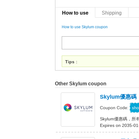
How to use
Shipping
How to use Skylum coupon
Tips
：
Other Skylum coupon
Skylum優惠
sho
Coupon Code:
Skylum優惠碼，
Expires on 2035-01