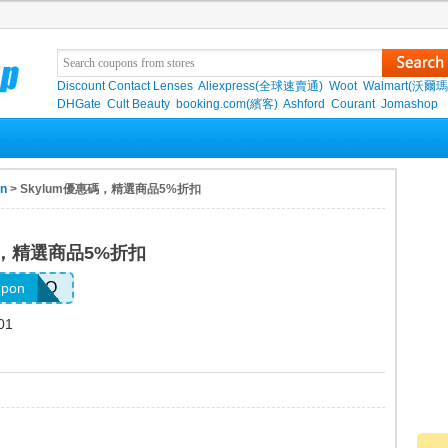
Discount Contact Lenses
Aliexpress(全球速賣通)
Woot
Walmart(沃爾瑪
DHGate
Cult Beauty
booking.com(繽客)
Ashford
Courant
Jomashop
on
> Skylum優惠碼，精選商品5%折扣
碼，精選商品5%折扣
IBSNEO
upon
01