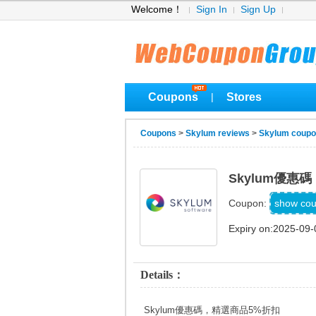
Welcome！
Sign In
Sign Up
Coupons
Stores
|
Coupons
>
Skylum reviews
>
Skylum coup
Skylum優惠
MACL
show co
Coupon:
Expiry on:2025-09-
Details：
Skylum優惠碼，精選商品5%折扣