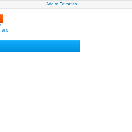
Add to Favorties
t
(山姆會