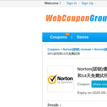
Welcome！
Sign In
Sign Up
Coupons
Stores
|
Coupons
>
Norton(諾頓) reviews
>
Norton(
80%折扣和14天免費試用
Norton(諾頓)
和14天免費試
SAVE
show co
Coupon:
Expiry on:2025-09-
Details：