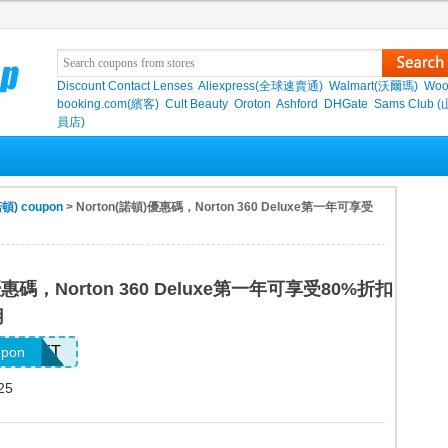
Discount Contact Lenses
Aliexpress(全球速賣通)
Walmart(沃爾瑪)
Woo
booking.com(繽客)
Cult Beauty
Oroton
Ashford
DHGate
Sams Club 
員店)
諾頓) coupon
> Norton(諾頓)優惠碼，Norton 360 Deluxe第一年可享受
優惠碼，Norton 360 Deluxe第一年可享受80%折扣
用
HUGEFT
upon
25