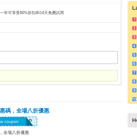
L
eluxe第一年可享受80%折扣和14天免費試用
頓)優惠碼，全場八折優惠
H
EMLLNBFRLP
w coupon
惠碼，全場八折優惠