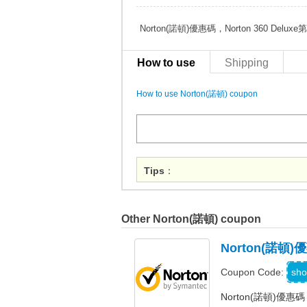
Norton(諾頓)優惠碼，Norton 360 D
How to use
Shipping
How to use Norton(諾頓) coupon
Tips
：
Other Norton(諾頓) coupon
Norton(諾
S
sho
Coupon Code:
Norton(諾頓)優