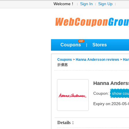
Welcome！
Sign In
Sign Up
Coupons
Stores
|
Coupons
>
Hanna Andersson reviews
>
Han
折優惠
Hanna An
Sho
show co
Coupon:
Expiry on:2026-05-
Details：