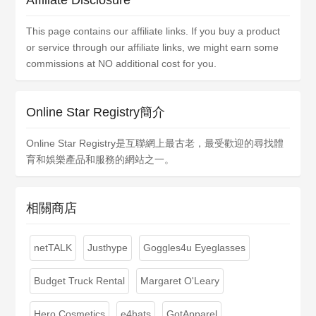
Affiliate Disclosure
This page contains our affiliate links. If you buy a product
or service through our affiliate links, we might earn some
commissions at NO additional cost for you.
Online Star Registry簡介
Online Star Registry是互聯網上最古老，最受歡迎的尋找體
育和娛樂產品和服務的網站之一。
相關商店
netTALK
Justhype
Goggles4u Eyeglasses
Budget Truck Rental
Margaret O'Leary
Hero Cosmetics
e4hats
GotApparel