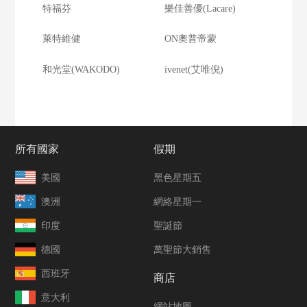
特福芬
樂佳善優(Lacare)
萊特維健
ON奧普帝蒙
和光堂(WAKODO)
ivenet(艾唯倪)
所有國家
假期
美國
黑色星期五
澳洲
網絡星期一
印度
聖誕節
德國
萬聖節大銷售
西班牙
商店
意大利
網站地圖