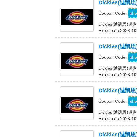
Dickies(迪
sho
Coupon Code:
Dickies(迪凱思)
Expires on 2026-10
Dickies(迪
sho
Coupon Code:
Dickies(迪凱思)
Expires on 2026-10
Dickies(迪凱
sho
Coupon Code:
Dickies(迪凱思)優惠
Expires on 2026-10
Dickies(迪