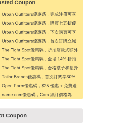
asted Coupon
Urban Outfitters優惠碼，完成注冊可享
受八折優惠
Urban Outfitters優惠碼，購買七五折優
惠
Urban Outfitters優惠碼，下次購買可享
受 15% 折扣
Urban Outfitters優惠碼，首次訂購立減
10 美元
The Tight Spot優惠碼，折扣店款式額外
15% 折扣
The Tight Spot優惠碼，全場 14% 折扣
The Tight Spot優惠碼，合格襪子和塑身
衣 15% 折扣
Tailor Brands優惠碼，首次訂閱享30%
折扣
Open Farm優惠碼，$25 優惠 + 免費送
貨
name.com優惠碼，Com 續訂價格為
17.99 美元
ot Coupon