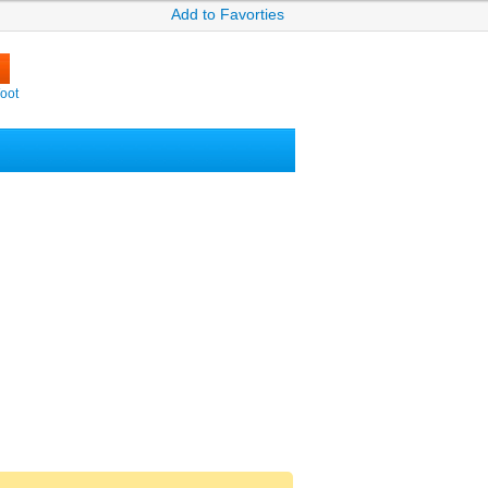
Add to Favorties
oot