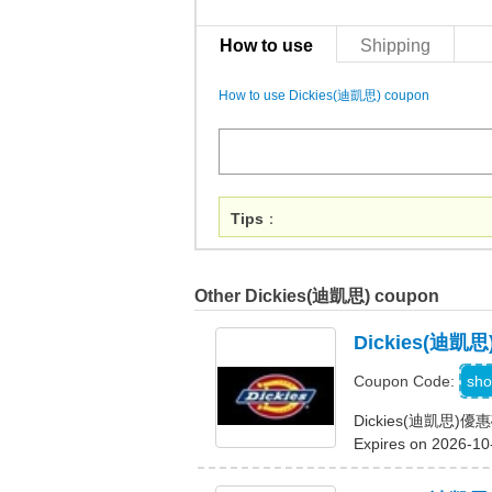
How to use
Shipping
How to use Dickies(迪凱思) coupon
Tips
：
Other Dickies(迪凱思) coupon
Dickies(迪
sho
Coupon Code:
Dickies(迪凱思)
Expires on 2026-10