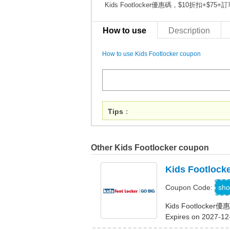
Kids Footlocker優惠碼，$10折扣+$75
How to use
Description
How to use Kids Footlocker coupon
Tips
：
Other Kids Footlocker coupon
Kids Footl
sho
Coupon Code:
Kids Footlock
Expires on 2027-12