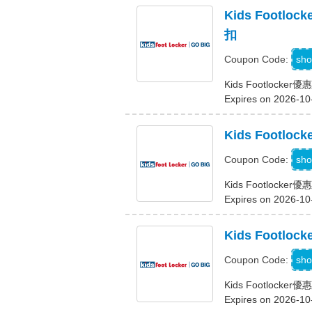
Kids Foot
扣
W
sho
Coupon Code:
Kids Footloc
Expires on 2026-10
Kids Footl
W
sho
Coupon Code:
Kids Footlock
Expires on 2026-10
Kids Foot
sho
Coupon Code:
Kids Footloc
Expires on 2026-10