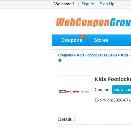
Welcome！
Sign In
Sign Up
Coupons
Stores
|
Coupons
>
Kids Footlocker reviews
>
Kids 
費
Kids Footl
FN
show co
Coupon:
Expiry on:2026-07-
Details：