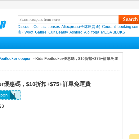
Discount Contact Lenses
Aliexpress(全球速賣通)
Courant
booking.co
客)
Woot
Gathre
Cult Beauty
Ashford
Alo Yoga
MEGA BLOKS
Footlocker coupon
> Kids Footlocker優惠碼，$10折扣+$75+訂單免運
ocker優惠碼，$10折扣+$75+訂單免運費
LX92ZT
upon
23