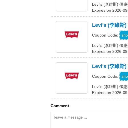
Levi's (李維斯)
Expires on 2026-09
Levi's (李
sho
Coupon Code:
Levi's (李維斯
Expires on 2026-09
Levi's (李
L
sho
Coupon Code:
Levi's (李維斯)
Expires on 2026-09
Comment