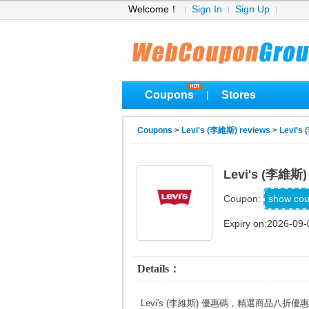
Welcome！
Sign In
Sign Up
Coupons
Stores
|
Coupons
>
Levi's (李維斯) reviews
>
Levi's
Levi's (李
RT2
show co
Coupon:
Expiry on:2026-09-
Details：
Levi's (李維斯) 優惠碼，精選商品八折優惠