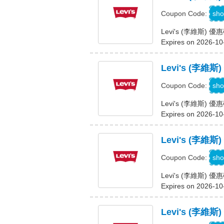
L
sho
Coupon Code:
Levi's (李維斯)
Expires on 2026-10
Levi's (李
L
sho
Coupon Code:
Levi's (李維斯)
Expires on 2026-10
Levi's (李維
L
sho
Coupon Code:
Levi's (李維斯) 
Expires on 2026-10
Levi's (李