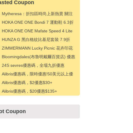
asted Coupon
Mytheresa：折扣區時尚上新熱賣 關注
TOTEME、ZIMMERMAN 等 享額外9折
HOKA ONE ONE Bondi 7 運動鞋 6.3折
HK$828（約714.81元）
HOKA ONE ONE Mafate Speed 4 Lite
紫色運動鞋 6.3折 HK$918（約792.51
HUNZA G 黑白格紋比基尼套裝 7.9折
元）
HK$1089（約938.61元）
ZIMMERMANN Lucky Picnic 花卉印花
連衣裙 6.3折 HK$4806（約4142.29
Bloomingdales(布魯明戴爾百貨店) 優惠
元）
碼，下次購買可享受 15% 折扣
24S sevres優惠碼，全場九折優惠
Alibris優惠碼，限時優惠!50美元以上優
惠5美元
Alibris優惠碼，$2優惠$30+
Alibris優惠碼，$20優惠$135+
ot Coupon