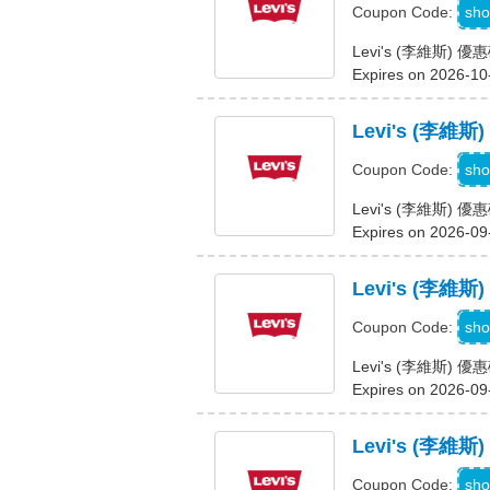
G
sho
Coupon Code:
Levi's (李維斯)
Expires on 2026-10
Levi's (李
sho
Coupon Code:
Levi's (李維斯)
Expires on 2026-09
Levi's (李
sho
Coupon Code:
Levi's (李維斯
Expires on 2026-09
Levi's (
L
sho
Coupon Code: