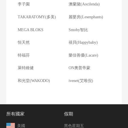
李子園
澳蘭黛(Aocilenda)
TAKARATOMY(多美)
麗嬰房(Lesenphants)
MEGA BLOKS
Smoby智比
恒天然
禧貝(Happybaby)
特福芬
樂佳善優(Lacare)
萊特維健
ON奧普帝蒙
和光堂(WAKODO)
ivenet(艾唯倪)
所有國家
假期
美國
黑色星期五