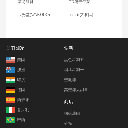
萊特維健
ON奧普帝蒙
和光堂(WAKODO)
ivenet(艾唯倪)
所有國家
假期
美國
黑色星期五
澳洲
網絡星期一
印度
聖誕節
德國
萬聖節大銷售
西班牙
商店
意大利
網站地圖
巴西
分類