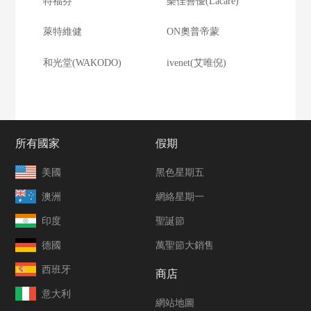
特福芬
樂佳善優(Lacare)
萊特維健
ON奧普帝蒙
和光堂(WAKODO)
ivenet(艾唯倪)
所有國家
假期
美國
黑色星期五
澳洲
網絡星期一
印度
聖誕節
德國
萬聖節大銷售
西班牙
商店
意大利
網站地圖