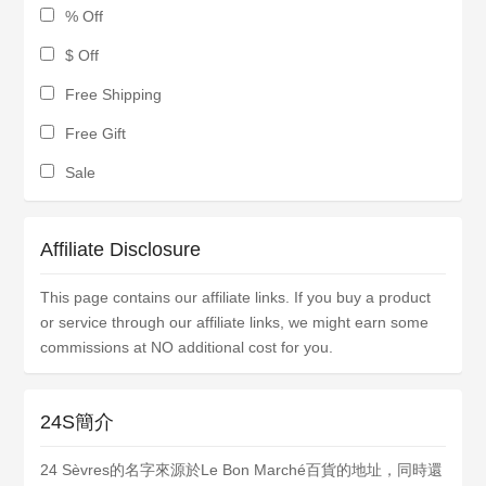
% Off
$ Off
Free Shipping
Free Gift
Sale
Affiliate Disclosure
This page contains our affiliate links. If you buy a product
or service through our affiliate links, we might earn some
commissions at NO additional cost for you.
24S簡介
24 Sèvres的名字來源於Le Bon Marché百貨的地址，同時還