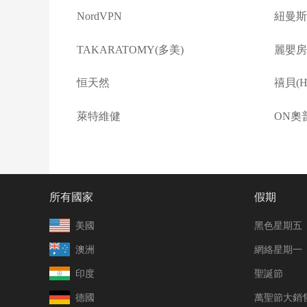
NordVPN
紐曼斯
TAKARATOMY(多美)
麗嬰房(L
恒天然
禧貝(Ha
萊特維健
ON奧
所有國家
假期
美國
黑色星期五
澳洲
網絡星期一
印度
聖誕節
德國
萬聖節大銷