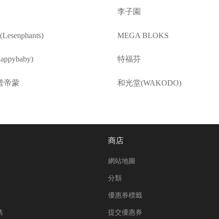
李子園
esenphants)
MEGA BLOKS
ppybaby)
特福芬
普帝蒙
和光堂(WAKODO)
商店
網站地圖
分類
優惠券標籤
售
提交優惠券