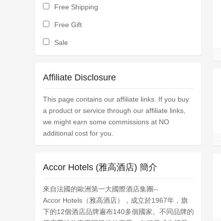
Free Shipping
Free Gift
Sale
Affiliate Disclosure
This page contains our affiliate links. If you buy
a product or service through our affiliate links,
we might earn some commissions at NO
additional cost for you.
Accor Hotels (雅高酒店) 簡介
來自法國的歐洲第一大國際酒店集團--
Accor Hotels（雅高酒店），成立於1967年，旗
下的12個酒店品牌遍布140多個國家。不同品牌的