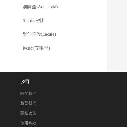
澳蘭黛(Aocilenda)
Smoby智比
樂佳善優(Lacare)
ivenet(艾唯倪)
公司
關於我們
聯繫我們
隱私政策
使用條款