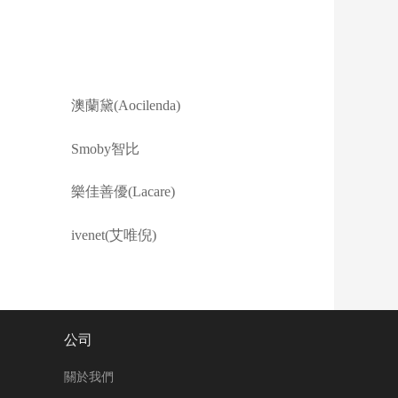
澳蘭黛(Aocilenda)
Smoby智比
樂佳善優(Lacare)
ivenet(艾唯倪)
公司
關於我們