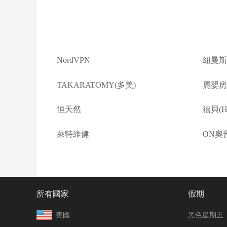
NordVPN
紐曼斯
TAKARATOMY(多美)
麗嬰房(L
恒天然
禧貝(Ha
萊特維健
ON奧
所有國家
假期
美國
黑色星期五