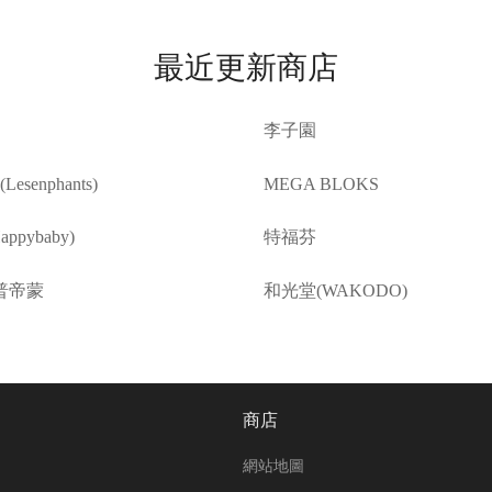
最近更新商店
李子園
esenphants)
MEGA BLOKS
ppybaby)
特福芬
普帝蒙
和光堂(WAKODO)
商店
網站地圖