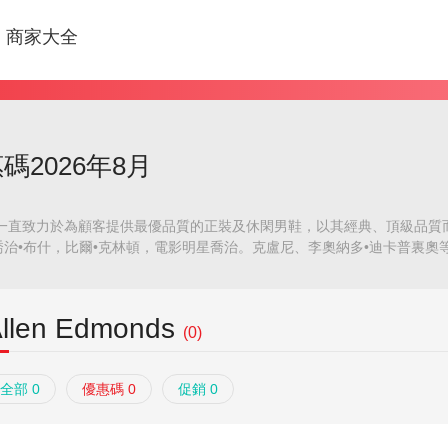
商家大全
優惠碼2026年8月
一直致力於為顧客提供最優品質的正裝及休閑男鞋，以其經典、頂級品質而著稱。
布什，比爾•克林頓，電影明星喬治。克盧尼、李奧納多•迪卡普裏奧等都是 Al
llen Edmonds
(0)
全部 0
優惠碼 0
促銷 0