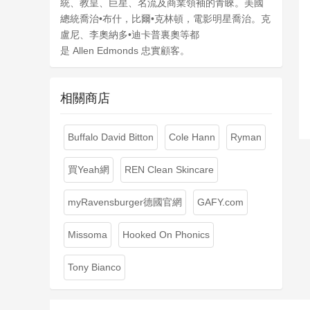
統、教皇、巨星、名流及商業領袖的青睞。美國
總統喬治•布什，比爾•克林頓，電影明星喬治。克
盧尼、李奧納多•迪卡普裏奧等都
是 Allen Edmonds 忠實顧客。
相關商店
Buffalo David Bitton
Cole Hann
Ryman
買Yeah網
REN Clean Skincare
myRavensburger德國官網
GAFY.com
Missoma
Hooked On Phonics
Tony Bianco