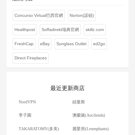
Concurso Virtual巴西官網
Norton(諾頓)
Healthpost
Soffadirekt瑞典官網
skillz.com
FreshCap
eBay
Sunglass Outlet
ed2go
Direct Fireplaces
最近更新商店
NordVPN
紐曼斯
李子園
澳蘭黛(Aocilenda)
TAKARATOMY(多美)
麗嬰房(Lesenphants)