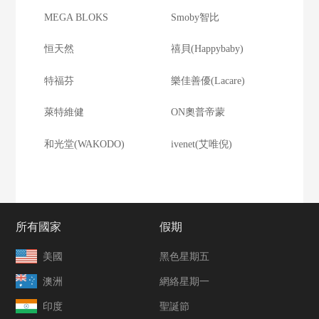
MEGA BLOKS
Smoby智比
恒天然
禧貝(Happybaby)
特福芬
樂佳善優(Lacare)
萊特維健
ON奧普帝蒙
和光堂(WAKODO)
ivenet(艾唯倪)
所有國家
假期
美國
黑色星期五
澳洲
網絡星期一
印度
聖誕節