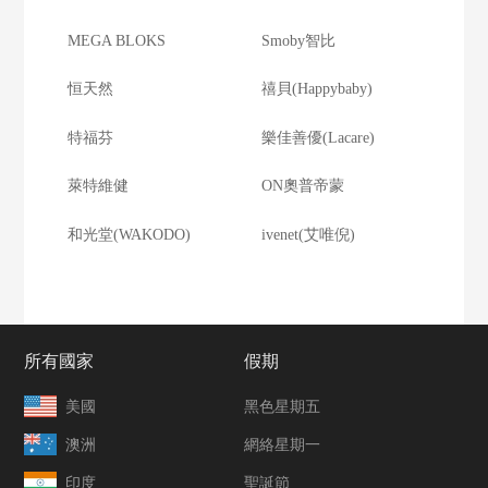
MEGA BLOKS
Smoby智比
恒天然
禧貝(Happybaby)
特福芬
樂佳善優(Lacare)
萊特維健
ON奧普帝蒙
和光堂(WAKODO)
ivenet(艾唯倪)
所有國家
假期
美國
黑色星期五
澳洲
網絡星期一
印度
聖誕節