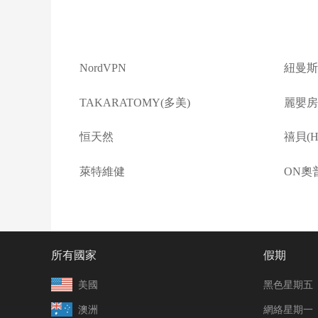
NordVPN
紐曼斯
TAKARATOMY(多美)
麗嬰房(L
恒天然
禧貝(Ha
萊特維健
ON奧
所有國家
假期
美國
黑色星期五
澳洲
網絡星期一