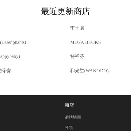
最近更新商店
李子園
esenphants)
MEGA BLOKS
ppybaby)
特福芬
普帝蒙
和光堂(WAKODO)
商店
網站地圖
分類