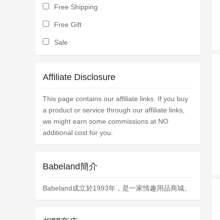
Free Shipping
Free Gift
Sale
Affiliate Disclosure
This page contains our affiliate links. If you buy
a product or service through our affiliate links,
we might earn some commissions at NO
additional cost for you.
Babeland簡介
Babeland成立於1993年，是一家情趣用品商城。