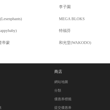
李子園
esenphants)
MEGA BLOKS
ppybaby)
特福芬
普帝蒙
和光堂(WAKODO)
商店
網站地圖
分類
優惠券標籤
售
提交優惠券