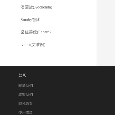
澳蘭黛(Aocilenda)
Smoby智比
樂佳善優(Lacare)
ivenet(艾唯倪)
公司
關於我們
聯繫我們
隱私政策
使用條款