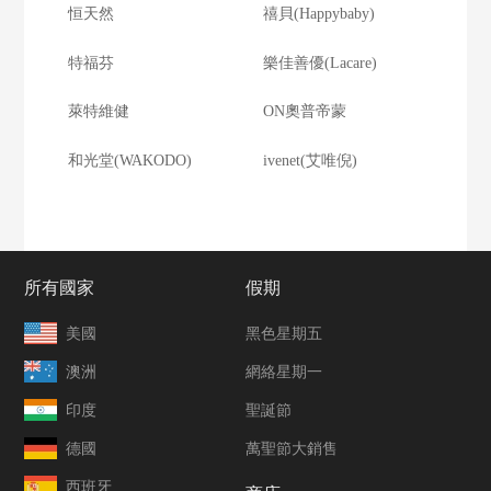
恒天然
禧貝(Happybaby)
特福芬
樂佳善優(Lacare)
萊特維健
ON奧普帝蒙
和光堂(WAKODO)
ivenet(艾唯倪)
所有國家
假期
美國
黑色星期五
澳洲
網絡星期一
印度
聖誕節
德國
萬聖節大銷售
西班牙