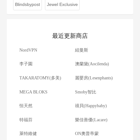
Blindsbypost
Jewel Exclusive
最近更新商店
NordVPN
紐曼斯
李子園
澳蘭黛(Aocilenda)
TAKARATOMY(多美)
麗嬰房(Lesenphants)
MEGA BLOKS
Smoby智比
恒天然
禧貝(Happybaby)
特福芬
樂佳善優(Lacare)
萊特維健
ON奧普帝蒙