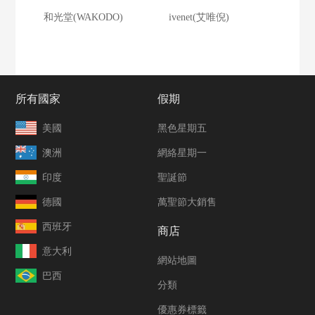
和光堂(WAKODO)
ivenet(艾唯倪)
所有國家
假期
美國
黑色星期五
澳洲
網絡星期一
印度
聖誕節
德國
萬聖節大銷售
西班牙
商店
意大利
網站地圖
巴西
分類
優惠券標籤