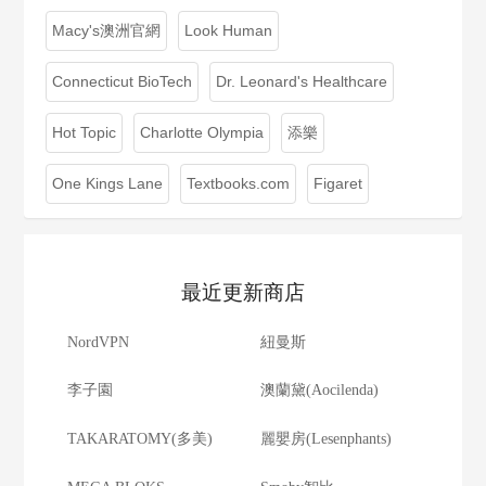
Macy's澳洲官網
Look Human
Connecticut BioTech
Dr. Leonard's Healthcare
Hot Topic
Charlotte Olympia
添樂
One Kings Lane
Textbooks.com
Figaret
最近更新商店
NordVPN
紐曼斯
李子園
澳蘭黛(Aocilenda)
TAKARATOMY(多美)
麗嬰房(Lesenphants)