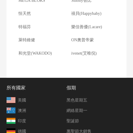
MEGA BLOKS
Smoby智比
恒天然
禧貝(Happybaby)
特福芬
樂佳善優(Lacare)
萊特維健
ON奧普帝蒙
和光堂(WAKODO)
ivenet(艾唯倪)
所有國家
假期
美國
黑色星期五
澳洲
網絡星期一
印度
聖誕節
德國
萬聖節大銷售