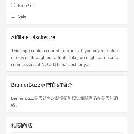
Free Gift
Sale
Affiliate Disclosure
This page contains our affiliate links. If you buy a product
or service through our affiliate links, we might earn some
commissions at NO additional cost for you.
BannerBuzz英國官網簡介
BannerBuzz英國銷售定製橫幅和標誌相關產品在英國的網
絡。
相關商店