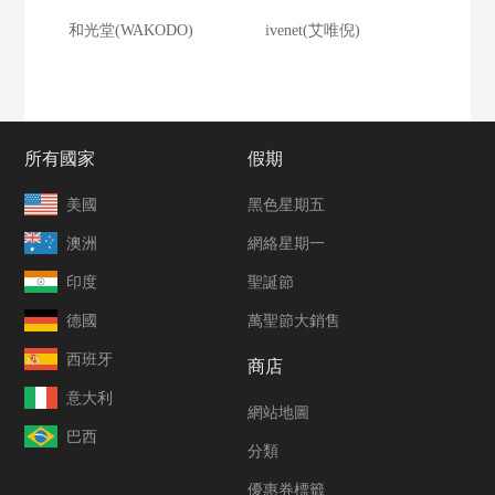
和光堂(WAKODO)
ivenet(艾唯倪)
所有國家
假期
美國
黑色星期五
澳洲
網絡星期一
印度
聖誕節
德國
萬聖節大銷售
西班牙
商店
意大利
網站地圖
巴西
分類
優惠券標籤