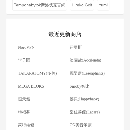
Temponabytok斯洛伐克官網
Hireko Golf
Yumi
最近更新商店
NordVPN
紐曼斯
李子園
澳蘭黛(Aocilenda)
TAKARATOMY(多美)
麗嬰房(Lesenphants)
MEGA BLOKS
Smoby智比
恒天然
禧貝(Happybaby)
特福芬
樂佳善優(Lacare)
萊特維健
ON奧普帝蒙