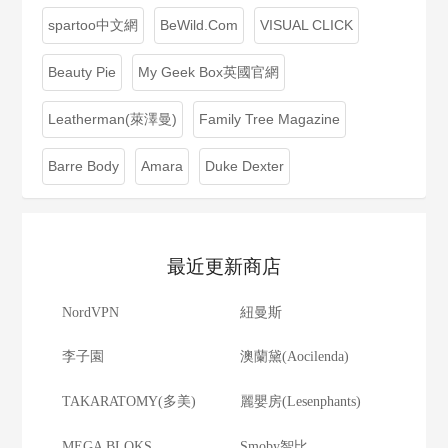
spartoo中文網
BeWild.Com
VISUAL CLICK
Beauty Pie
My Geek Box英國官網
Leatherman(萊澤曼)
Family Tree Magazine
Barre Body
Amara
Duke Dexter
最近更新商店
NordVPN
紐曼斯
李子園
澳蘭黛(Aocilenda)
TAKARATOMY(多美)
麗嬰房(Lesenphants)
MEGA BLOKS
Smoby智比