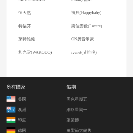
恒天然
禧貝(Happybaby)
特福芬
樂佳善優(Lacare)
萊特維健
ON奧普帝蒙
和光堂(WAKODO)
ivenet(艾唯倪)
所有國家
假期
美國
黑色星期五
澳洲
網絡星期一
印度
聖誕節
德國
萬聖節大銷售