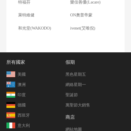
特福芬
樂佳善優(Lacare)
萊特維健
ON奧普帝蒙
和光堂(WAKODO)
ivenet(艾唯倪)
所有國家
假期
美國
黑色星期五
澳洲
網絡星期一
印度
聖誕節
德國
萬聖節大銷售
西班牙
商店
意大利
網站地圖