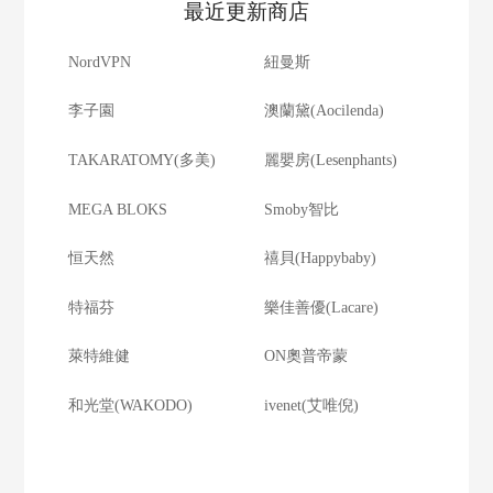
最近更新商店
NordVPN
紐曼斯
李子園
澳蘭黛(Aocilenda)
TAKARATOMY(多美)
麗嬰房(Lesenphants)
MEGA BLOKS
Smoby智比
恒天然
禧貝(Happybaby)
特福芬
樂佳善優(Lacare)
萊特維健
ON奧普帝蒙
和光堂(WAKODO)
ivenet(艾唯倪)