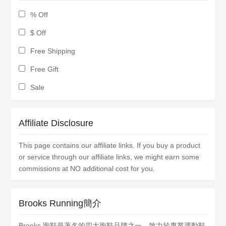
% Off
$ Off
Free Shipping
Free Gift
Sale
Affiliate Disclosure
This page contains our affiliate links. If you buy a product
or service through our affiliate links, we might earn some
commissions at NO additional cost for you.
Brooks Running簡介
Brooks 跑鞋是著名的四大跑鞋品牌之一，致力於專業運動鞋