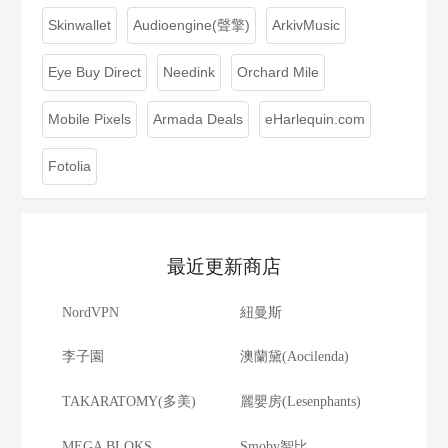
Skinwallet
Audioengine(聲擎)
ArkivMusic
Eye Buy Direct
Needink
Orchard Mile
Mobile Pixels
Armada Deals
eHarlequin.com
Fotolia
最近更新商店
NordVPN
紐曼斯
李子園
澳蘭黛(Aocilenda)
TAKARATOMY(多美)
麗嬰房(Lesenphants)
MEGA BLOKS
Smoby智比