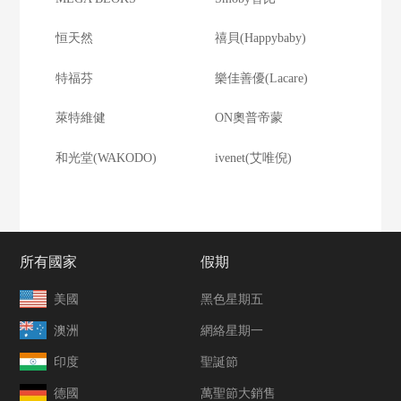
恒天然
禧貝(Happybaby)
特福芬
樂佳善優(Lacare)
萊特維健
ON奧普帝蒙
和光堂(WAKODO)
ivenet(艾唯倪)
所有國家
假期
美國
黑色星期五
澳洲
網絡星期一
印度
聖誕節
德國
萬聖節大銷售