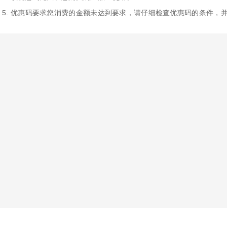
 innovative and advanced prepaid and digital gifting programs, 
5. 优惠码要求您消费的金额未达到要求，请仔细检查优惠码的条件，