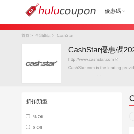
優惠碼
首頁
>
全部商店
>
CashStar
CashStar優惠碼2
http://www.cashstar.com
CashStar.com is the leading provide
rands worldwide rely on CashSt
C
折扣類型
% Off
$ Off