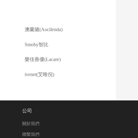
澳蘭黛(Aocilenda)
Smoby智比
樂佳善優(Lacare)
ivenet(艾唯倪)
公司
關於我們
聯繫我們