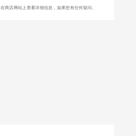
including The Cheesecake Factory, PF Chang’s, Bubba Gump Shrim
并在商店网站上查看详细信息，如果您有任何疑问。