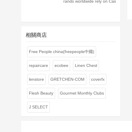
rands worldwide rely on CashStar to power the most
相關商店
Free People china(freepeople中國)
repaircare
ecobee
Linen Chest
lenstore
GRETCHEN-COM
coverfx
Flesh Beauty
Gourmet Monthly Clubs
J SELECT