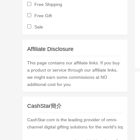
Free Shipping
Free Gift
Sale
Affiliate Disclosure
This page contains our affiliate links. If you buy
a product or service through our affiliate links,
we might earn some commissions at NO
additional cost for you.
CashStar簡介
CashStar.com is the leading provider of omni-
channel digital gifting solutions for the world’s top brand