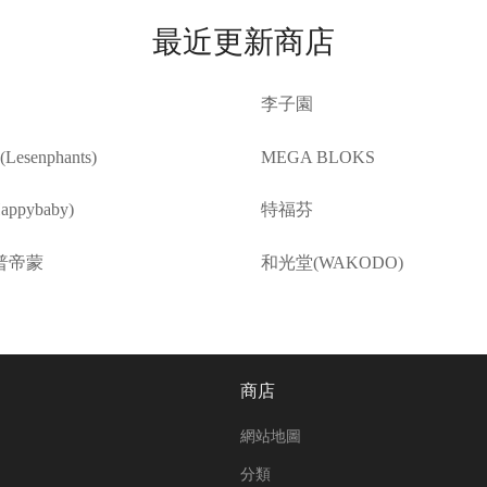
最近更新商店
李子園
esenphants)
MEGA BLOKS
ppybaby)
特福芬
普帝蒙
和光堂(WAKODO)
商店
網站地圖
分類