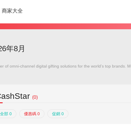
商家大全
026年8月
r of omni-channel digital gifting solutions for the world’s top brands. M
ar to power the most innovative and advanced prepaid and digita
ashStar
(0)
全部 0
優惠碼 0
促銷 0