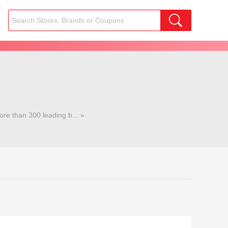
ore than 300 leading b... »
l gifting programs, including The Cheesecake Factory, PF Chang’