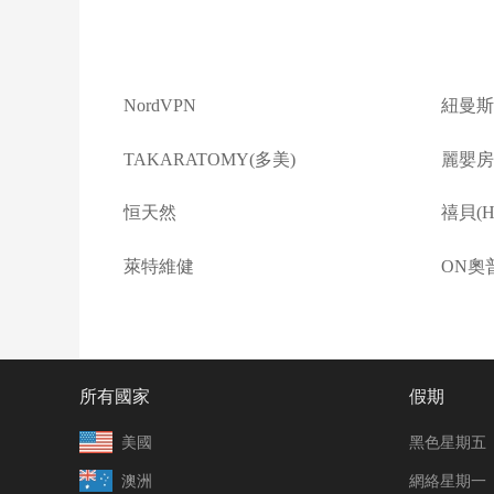
NordVPN
紐曼斯
TAKARATOMY(多美)
麗嬰房(L
恒天然
禧貝(Ha
萊特維健
ON奧
所有國家
假期
美國
黑色星期五
澳洲
網絡星期一