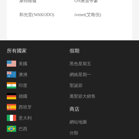
萊特維健
ON奧普帝蒙
和光堂(WAKODO)
ivenet(艾唯倪)
所有國家
假期
美國
黑色星期五
澳洲
網絡星期一
印度
聖誕節
德國
萬聖節大銷售
西班牙
商店
意大利
網站地圖
巴西
分類