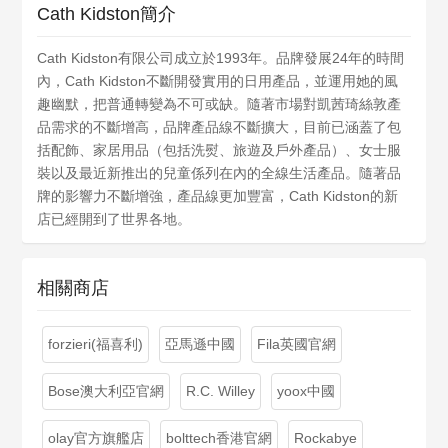
Cath Kidston簡介
Cath Kidston有限公司成立於1993年。品牌發展24年的時間
內，Cath Kidston不斷開發實用的日用產品，並運用她的風
趣幽默，把普通轉變為不可或缺。隨著市場對凱茜琦絲敦產
品需求的不斷增高，品牌產品線不斷擴大，目前已涵蓋了包
括配飾、家居用品（包括洗熨、旅遊及戶外產品）、女士服
裝以及最近新推出的兒童係列在內的全線生活產品。隨著品
牌的影響力不斷增強，產品線更加豐富，Cath Kidston的新
店已經開到了世界各地。
相關商店
forzieri(福喜利)
亞馬遜中國
Fila英國官網
Bose澳大利亞官網
R.C. Willey
yoox中國
olay官方旗艦店
bolttech香港官網
Rockabye