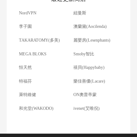
NordVPN
紐曼斯
李子園
澳蘭黛(Aocilenda)
TAKARATOMY(多美)
麗嬰房(Lesenphants)
MEGA BLOKS
Smoby智比
恒天然
禧貝(Happybaby)
特福芬
樂佳善優(Lacare)
萊特維健
ON奧普帝蒙
和光堂(WAKODO)
ivenet(艾唯倪)