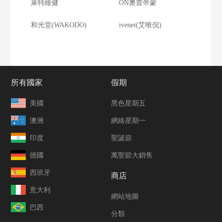
萊特維健
ON奧普帝蒙
和光堂(WAKODO)
ivenet(艾唯倪)
所有國家
假期
美國
黑色星期五
澳洲
網絡星期一
印度
聖誕節
德國
萬聖節大銷售
西班牙
商店
意大利
網站地圖
巴西
分類