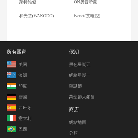
萊特維健
ON奧普帝蒙
和光堂(WAKODO)
ivenet(艾唯倪)
所有國家
假期
美國
黑色星期五
澳洲
網絡星期一
印度
聖誕節
德國
萬聖節大銷售
西班牙
商店
意大利
網站地圖
巴西
分類