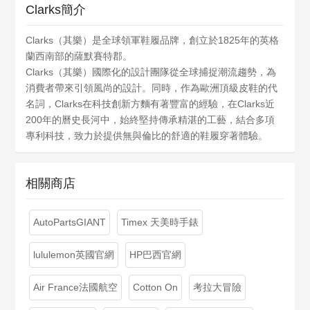
Clarks簡介
Clarks（其樂）是全球領軍鞋履品牌，創立於1825年的英格
蘭西南部的薩默賽特郡。
Clarks（其樂）國際化的設計團隊從全球捕捉潮流趨勢，為
消費者帶來引領風尚的設計。同時，作為歐洲頂級皮鞋的代
名詞，Clarks在科技創新方麵有著豐富的經驗，在Clarks近
200年的曆史長河中，始終堅持傳承精湛的工藝，結合多項
專利科技，致力於提供無與倫比的舒適的鞋履穿著體驗。
相關商店
AutoPartsGIANT
Timex 天美時手錶
lululemon英國官網
HP巴西官網
Air France法國航空
Cotton On
考拉大冒險